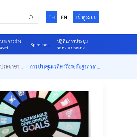
(Esc)
(Esc)
(Esc)
TH
EN
เข้าสู่ระบบ
บายการต่าง
ปฏิทินการประชุม
Speeches
ะเทศ
ระหว่างประเทศ
ประชาชา...
การประชุมเวทีหารือระดับสูงทางก...
>