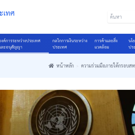
ระเทศ
องค์การระหว่างประเทศ
กลไกการเงินระหว่าง
การค้าและสิ่ง
นโย
และอนุสัญญา
ประเทศ
แวดล้อม
ปร
หน้าหลัก
ความร่วมมือภายใต้กรอบสห
>