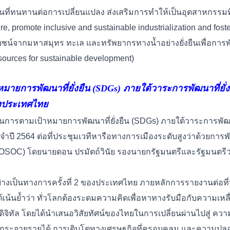
ฐานที่ทนทานต่อการเปลี่ยนแปลง ส่งเสริมการทำให้เป็นอุตสาหกรรมท
ure, promote inclusive and sustainable industrialization and fost
โยชน์จากมหาสมุทร ทะเล และทรัพยากรทางน้ำอย่างยั่งยืนเพื่อการพั
sources for sustainable development)
ยการพัฒนาที่ยั่งยืน (
SDGs) ภายใต้วาระการพัฒนาที่ยั่
สมัครสมาชิก
องประเทศไทย
บันทึกสำเร็จ
ารตามเป้าหมายการพัฒนาที่ยั่งยืน (SDGs) ภายใต้วาระการพัฒนาท
การสมัครสมาชิกเรียบร้อยแล้ว
จำปี 2564
ต่อที่ประชุมเวทีหารือทางการเมืองระดับสูงว่าด้วยการพ
การบันทึกของคุณเรียบร้อยเเล้ว
Login
OSOC) โดยนายดอน ปรมัตถ์วินัย รองนายกรัฐมนตรีและรัฐมนตรี
่างเป็นทางการครั้งที่ 2 ของประเทศไทย ภายหลักการรายงานต่อที่ป
ด้เน้นย้ำว่า ทั่วโลกต้องระดมความคิดเพื่อหาทางรับมือกับความเหลื
ดิจิทัล โดยได้นำเสนอวิสัยทัศน์ของไทยในการเปลี่ยนผ่านไปสู่ คว
การกระจายรายได้ การเติบโตทางเศรษฐกิจที่ครอบคลุม และความปลอ