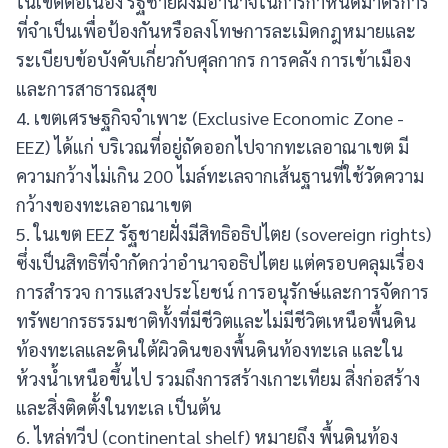
ในเขตต่อเนื่อง รัฐชายฝั่งมีอำนาจในการกำหนดมาตรการ
ที่จำเป็นเพื่อป้องกันหรือลงโทษการละเมิดกฎหมายและ
ระเบียบข้อบังคับเกี่ยวกับศุลกากร การคลัง การเข้าเมือง
และการสาธารณสุข
4. เขตเศรษฐกิจจำเพาะ (Exclusive Economic Zone -
สมัครสมาชิก
EEZ) ได้แก่ บริเวณที่อยู่ถัดออกไปจากทะเลอาณาเขต มี
บันทึกสำเร็จ
การสมัครสมาชิกเรียบร้อยแล้ว
ความกว้างไม่เกิน 200 ไมล์ทะเลจากเส้นฐานที่ใช้วัดความ
การบันทึกของคุณเรียบร้อยเเล้ว
กว้างของทะเลอาณาเขต
Login
5. ในเขต EEZ รัฐชายฝั่งมีสิทธิอธิปไตย (sovereign rights)
ซึ่งเป็นสิทธิที่จำกัดกว่าอำนาจอธิปไตย แต่ครอบคลุมเรื่อง
การสำรวจ การแสวงประโยชน์ การอนุรักษ์และการจัดการ
ทรัพยากรธรรมชาติทั้งที่มีชีวิตและไม่มีชีวิตเหนือพื้นดิน
ท้องทะเลและดินใต้ผิวดินของพื้นดินท้องทะเล และใน
ห้วงน้ำเหนือขึ้นไป รวมถึงการสร้างเกาะเทียม สิ่งก่อสร้าง
และสิ่งติดตั้งในทะเล เป็นต้น
6. ไหล่ทวีป (continental shelf) หมายถึง พื้นดินท้อง