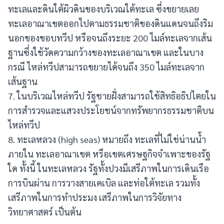
ทะเลและดินใต้ผิวดินของบริเวณใต้ทะเล ซึ่งขยายเลย
ทะเลอาณาเขตออกไปตามธรรมชาติของดินแดนจนถึงริม
นอกของขอบทวีป หรือจนถึงระยะ 200 ไมล์ทะเลจากเส้น
ฐานซึ่งใช้วัดความกว้างของทะเลอาณาเขต และในบาง
กรณี ไหล่ทวีปสามารถขยายได้จนถึง 350 ไมล์ทะเลจาก
เส้นฐาน
7. ในบริเวณไหล่ทวีป รัฐชายฝั่งสามารถใช้สิทธิอธิปไตยใน
การสำรวจและแสวงประโยชน์จากทรัพยากรธรรมชาติบน
ไหล่ทวีป
8. ทะเลหลวง (high seas) หมายถึง ทะเลที่ไม่ใช่น่านน้ำ
ภายใน ทะเลอาณาเขต หรือเขตเศรษฐกิจจำเพาะของรัฐ
ใด ทั้งนี้ ในทะเลหลวง รัฐทั้งปวงมีเสรีภาพในการเดินเรือ
การบินผ่าน การวางสายเคเบิล และท่อใต้ทะเล รวมทั้ง
เสรีภาพในการทำประมง เสรีภาพในการวิจัยทาง
วิทยาศาสตร์ เป็นต้น