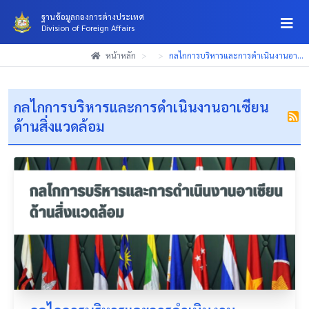
ฐานข้อมูลกองการต่างประเทศ
Division of Foreign Affairs
(Esc)
(Esc)
(Esc)
หน้าหลัก
>
>
กลไกการบริหารและการดำเนินงานอา...
กลไกการบริหารและการดำเนินงานอาเซียน
ด้านสิ่งแวดล้อม
สมัครสมาชิก
บันทึกสำเร็จ
การสมัครสมาชิกเรียบร้อยแล้ว